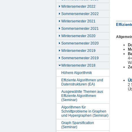
Wintersemester 2022
Sommersemester 2022
Wintersemester 2021
Effizien
Sommersemester 2021
Wintersemester 2020
Allgemei
Sommersemester 2020
Do
M
Wintersemester 2019
Be
Sommersemester 2019
4+
Wa
Wintersemester 2018
Ze
Höhere Algorithmik
Effiziente Algorithmen und
Ü
Datenstrukturen (EA)
2 
Üb
Ausgewählte Themen aus
Effiziente Algorithmen
(Seminar)
Algorithmen für
Schnittprobleme in Graphen
und Hypergraphen (Seminar)
Graph Sparsification
(Seminar)