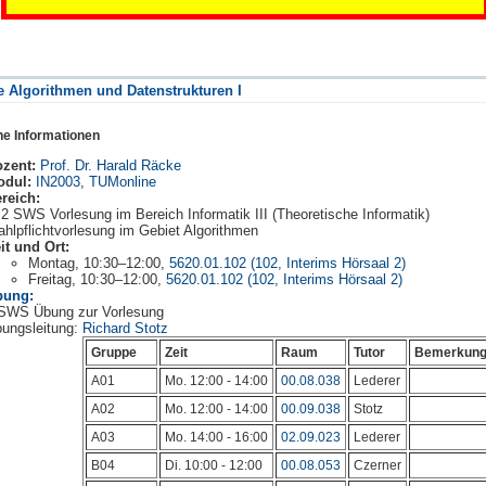
te Algorithmen und Datenstrukturen I
ne Informationen
zent:
Prof. Dr. Harald Räcke
odul:
IN2003
,
TUMonline
reich:
2 SWS Vorlesung im Bereich Informatik III (Theoretische Informatik)
hlpflichtvorlesung im Gebiet Algorithmen
it und Ort:
Montag, 10:30–12:00,
5620.01.102 (102, Interims Hörsaal 2)
Freitag, 10:30–12:00,
5620.01.102 (102, Interims Hörsaal 2)
bung:
SWS Übung zur Vorlesung
ungsleitung:
Richard Stotz
Gruppe
Zeit
Raum
Tutor
Bemerkun
A01
Mo. 12:00 - 14:00
00.08.038
Lederer
A02
Mo. 12:00 - 14:00
00.09.038
Stotz
A03
Mo. 14:00 - 16:00
02.09.023
Lederer
B04
Di. 10:00 - 12:00
00.08.053
Czerner