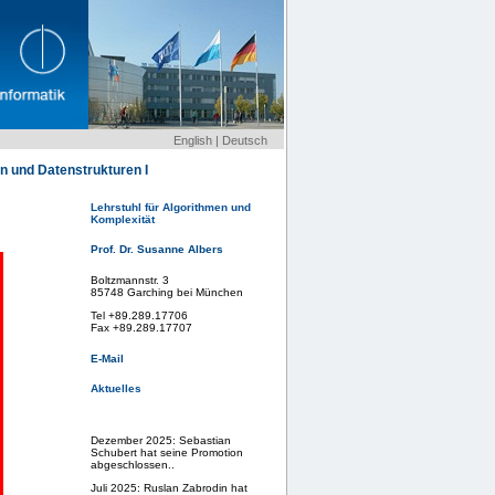
English
|
Deutsch
en und Datenstrukturen I
Lehrstuhl für Algorithmen und
Komplexität
Prof. Dr. Susanne Albers
Boltzmannstr. 3
85748 Garching bei München
Tel +89.289.17706
Fax +89.289.17707
E-Mail
Aktuelles
Dezember 2025: Sebastian
Schubert hat seine Promotion
abgeschlossen..
Juli 2025: Ruslan Zabrodin hat