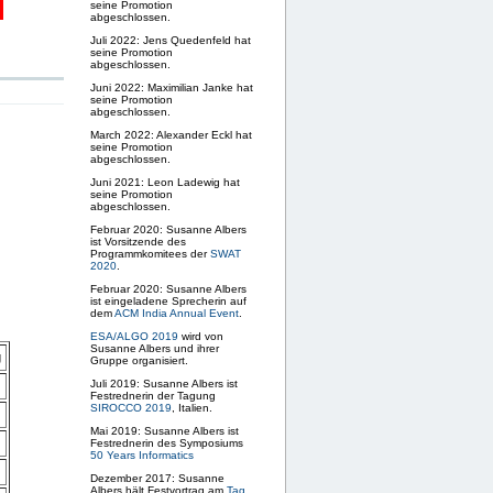
seine Promotion
abgeschlossen.
Juli 2022: Jens Quedenfeld hat
seine Promotion
abgeschlossen.
Juni 2022: Maximilian Janke hat
seine Promotion
abgeschlossen.
March 2022: Alexander Eckl hat
seine Promotion
abgeschlossen.
Juni 2021: Leon Ladewig hat
seine Promotion
abgeschlossen.
Februar 2020: Susanne Albers
ist Vorsitzende des
Programmkomitees der
SWAT
2020
.
Februar 2020: Susanne Albers
ist eingeladene Sprecherin auf
dem
ACM India Annual Event
.
ESA/ALGO 2019
wird von
Susanne Albers und ihrer
g
Gruppe organisiert.
Juli 2019: Susanne Albers ist
Festrednerin der Tagung
SIROCCO 2019
, Italien.
Mai 2019: Susanne Albers ist
Festrednerin des Symposiums
50 Years Informatics
Dezember 2017: Susanne
Albers hält Festvortrag am
Tag