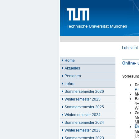
Lehrstuhl
Home
Online-
Aktuelles
Personen
Vorlesun
Lehre
Do
Pr
Sommersemester 2026
M
Be
Wintersemester 2025
4+
Sommersemester 2025
Wa
Ze
Wintersemester 2024
Mo
Mi
Sommersemester 2024
Ü
Wintersemester 2023
Mi
Üb
Sommersemester 2023