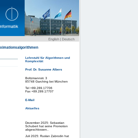
English
|
Deutsch
oximationsalgorithmen
Lehrstuhl für Algorithmen und
Komplexität
Prof. Dr. Susanne Albers
Boltzmannstr. 3
85748 Garching bei München
Tel +89.289.17706
Fax +89.289.17707
E-Mail
Aktuelles
Dezember 2025: Sebastian
Schubert hat seine Promotion
abgeschlossen..
Juli 2025: Ruslan Zabrodin hat