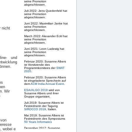
seine Promotion
abgeschlossen.
Juli 2022: Jens Quedenfeld hat
seine Promotion
abgeschlossen.
Juni 2022: Maximilian Janke hat
seine Promotion
r nicht
abgeschlossen.
March 2022: Alexander Eckl hat
seine Promotion
abgeschlossen.
Juni 2021: Leon Ladewig hat
seine Promotion
abgeschlossen.
line- und
ntwicklung
Februar 2020: Susanne Albers
ist Vorsitzende des
können.
Programmkomitees der
SWAT
2020
.
Februar 2020: Susanne Albers
ist eingeladene Sprecherin auf
ms
dem
ACM India Annual Event
.
hen
ESA/ALGO 2019
wird von
n. Wir
Susanne Albers und ihrer
n
Gruppe organisiert.
Juli 2019: Susanne Albers ist
Festrednerin der Tagung
SIROCCO 2019
, Italien.
Mai 2019: Susanne Albers ist
Festrednerin des Symposiums
 von
50 Years Informatics
teresse
Dezember 2017: Susanne
, wobei e
Albers hält Festvortrag am
Tag