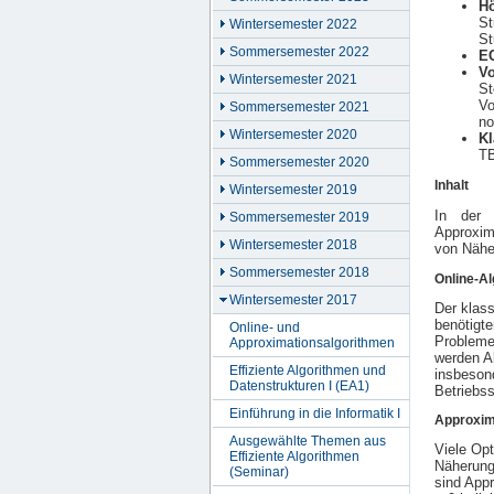
Hö
St
Wintersemester 2022
St
Sommersemester 2022
E
Vo
Wintersemester 2021
St
Vo
Sommersemester 2021
no
Wintersemester 2020
Kl
T
Sommersemester 2020
Inhalt
Wintersemester 2019
In der 
Sommersemester 2019
Approxima
Wintersemester 2018
von Nähe
Sommersemester 2018
Online-A
Wintersemester 2017
Der klas
benötigte
Online- und
Problemen
Approximationsalgorithmen
werden Al
Effiziente Algorithmen und
insbeson
Datenstrukturen I (EA1)
Betriebs
Einführung in die Informatik I
Approxim
Ausgewählte Themen aus
Viele Opt
Effiziente Algorithmen
Näherung
(Seminar)
sind Appr