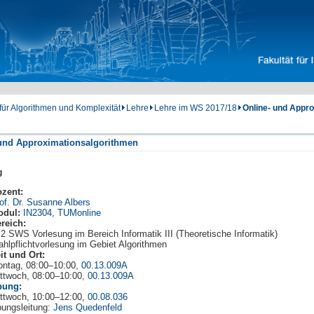
 für Algorithmen und Komplexität
Lehre
Lehre im WS 2017/18
Online- und Appr
 und Approximationsalgorithmen
g
zent:
of. Dr. Susanne Albers
odul:
IN2304
,
TUMonline
reich:
2 SWS Vorlesung im Bereich Informatik III (Theoretische Informatik)
hlpflichtvorlesung im Gebiet Algorithmen
it und Ort:
ntag, 08:00–10:00,
00.13.009A
ttwoch, 08:00–10:00,
00.13.009A
bung:
ttwoch, 10:00–12:00,
00.08.036
ungsleitung:
Jens Quedenfeld