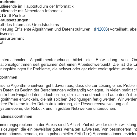
rerkreis:
udierende im Hauptstudium der Informatik
udierende mit Nebenfach Informatik
CTS:
8 Punkte
raussetzungen:
off des Informatik Grundstudiums
rlesung Effiziente Algorithmen und Datenstrukturen I (
IN2003
) vorteilhaft, abe
twendig.
ausurtermin:
BA
internationalen Algorithmenforschung bildet die Entwicklung von On
tionsalgorithmen seit geraumer Zeit einen Arbeitschwerpunkt. Ziel ist die E
rungslösungen für Probleme, die schwer oder gar nicht exakt gelöst werden 
lgorithmen
sische Algorithmenentwurf geht davon aus, dass die zur Lösung eines Proble
n Daten zu Beginn der Berechnungen vollständig vorliegen. In vielen praktisc
 treffen Eingabedaten jedoch online, d.h. nach und nach im Laufe der Zeit ei
gorithmen entwickeln, die mit solchen Bedingungen fertig werden. Wir werde
dere Probleme in der Datenstrukturierung, der Ressourcenverwaltung auf
systemebene, der Robotik und in großen Netzwerken untersuchen.
ationsalgorithmen
imierungsprobleme in der Praxis sind NP-hart. Ziel ist wieder die Entwicklung
slösungen, die ein beweisbar gutes Verhalten aufweisen. Von besonderem In
oximationsschemata, die in polynomieller Zeit (1+e)-Approximationen erzielen