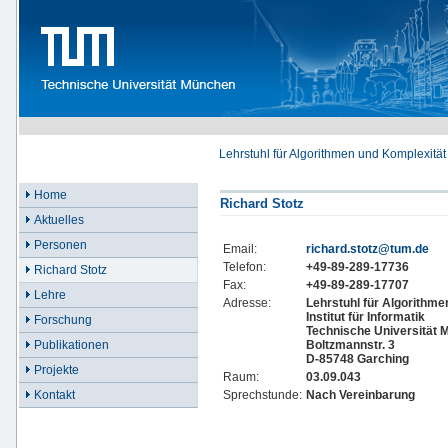
Lehrstuhl für Algorithmen und Komplexität
Home
Richard Stotz
Aktuelles
Personen
Email:
richard.stotz@tum.de
Telefon:
+49-89-289-17736
Richard Stotz
Fax:
+49-89-289-17707
Lehre
Adresse:
Lehrstuhl für Algorithme
Institut für Informatik
Forschung
Technische Universität
Boltzmannstr. 3
Publikationen
D-85748 Garching
Projekte
Raum:
03.09.043
Sprechstunde:
Nach Vereinbarung
Kontakt